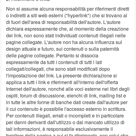
Non si assume alcuna responsabilità per riferimenti diretti
o indiretti a siti web esterni ("hyperlink") che si trovano al
di fuori dell'area di responsabilità dell'autore. L'autore
dichiara espressamente che, al momento della creazione
dei link, non sono stati individuati contenuti illegali nelle
pagine collegate. L'autore non ha alcuna influenza sul
design attuale e futuro, sui contenuti o sulla paternità
delle pagine collegate. Pertanto si dissocia
espressamente da tutti i contenuti di tutti i lati
collegati/collegati, che sono stati modificati dopo
l'impostazione del link. La presente dichiarazione si
applica a tutti i link e riferimenti all'interno dell'offerta
Internet dell'autore, nonché alle voci esterne nei libri degli
ospiti, forum di discussione, elenchi di link, mailing list e
in tutte le altre forme di banche dati create dall'autore per
il cui contenuto è possibile l'accesso esterno in scrittura.
Per contenuti illegali, errati o incompleti e in particolare
per danni derivanti dall'utilizzo o dal mancato utilizzo di
tali informazioni, è responsabile esclusivamente il
fornitore della pagina a cui si fa riferimento, non colui che