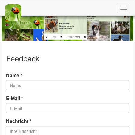
Togg
navig
Previous
Nex
Feedback
Name *
E-Mail *
Nachricht *