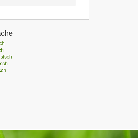
ache
ch
ch
sisch
isch
sch